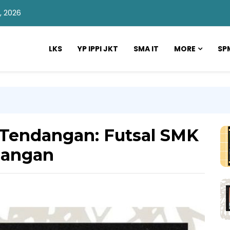
, 2026
LKS
YP IPPI JKT
SMA IT
MORE
SP
p Tendangan: Futsal SMK
nangan