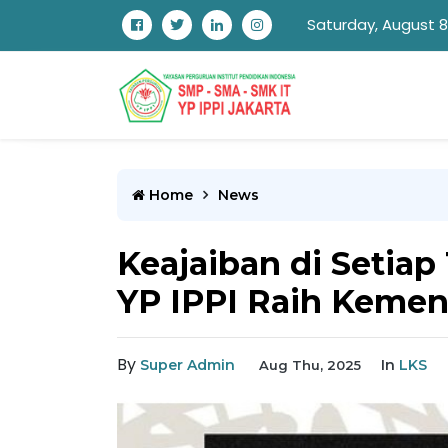
Saturday, August 8
Home
News
Keajaiban di Setia
YP IPPI Raih Keme
By
Super Admin
In
LKS
Aug Thu, 2025