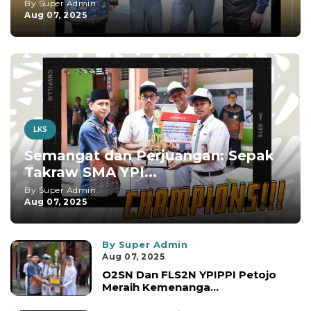
By Super Admin
Aug 07, 2025
LKS
Semangat dan Perjuangan: Sepak
Takraw SMA YPI...
By Super Admin
Aug 07, 2025
By Super Admin
Aug 07, 2025
O2SN Dan FLS2N YPIPPI Petojo
Meraih Kemenanga...