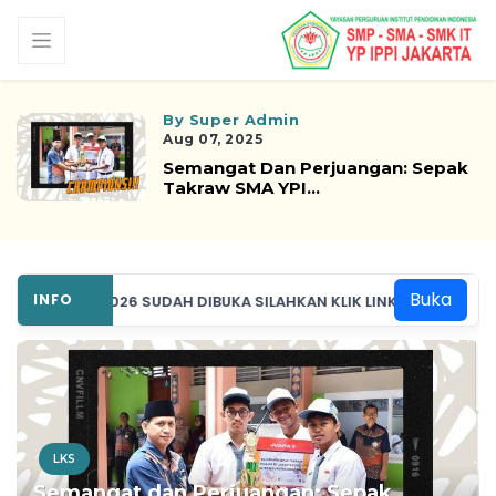
By Super Admin
Aug 07, 2025
Semangat Dan Perjuangan: Sepak
Takraw SMA YPI...
Buka
INFO
SPMB 2026 SUDAH DIBUKA SILAHKAN KLIK LINK BERIKUT
LKS
Semangat dan Perjuangan: Sepak