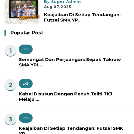
By Super Admin
Aug 07, 2025
Keajaiban Di Setiap Tendangan:
Futsal SMK YP...
Popular Post
1
LKS
Semangat Dan Perjuangan: Sepak Takraw
SMA YPI...
2
LKS
Kabel Disusun Dengan Penuh Teliti TKJ
Melaju,...
3
LKS
Keajaiban Di Setiap Tendangan: Futsal SMK
YP...