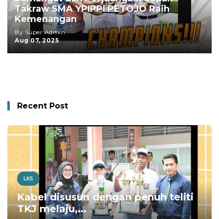
Takraw SMA YPIPPI PETOJO Raih
Kemenangan
By Super Admin
Aug 07, 2025
Recent Post
LKS
Kabel disusun dengan penuh teliti
TKJ melaju,...